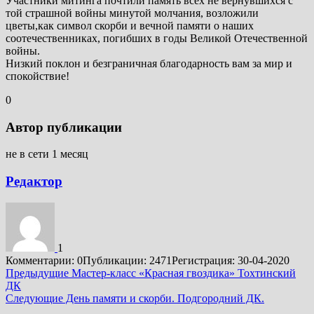
Участники митинга почтили память всех не вернувшихся с
той страшной войны минутой молчания, возложили
цветы,как символ скорби и вечной памяти о наших
соотечественниках, погибших в годы Великой Отечественной
войны.
Низкий поклон и безграничная благодарность вам за мир и
спокойствие!
0
Автор публикации
не в сети 1 месяц
Редактор
1
Комментарии: 0
Публикации: 2471
Регистрация: 30-04-2020
Подробнее
Предыдущие
Мастер-класс «Красная гвоздика» Тохтинский
ДК
Следующие
День памяти и скорби. Подгородний ДК.