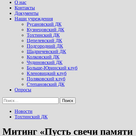
Menu
О нас
Контакты
Документы
Наши учреждения
Русановский ДК
Кузнецовский ДК
Тохтинский ДК
Цепелевский ДК
Подгородний ДК
Шадричевский ДК
Колковский ДК
Чудиновский ДК
Больше-Юринский клуб
Кленовицкий клуб
Поляковский клуб
Степановский ДК
Опросы
Найти:
Новости
Тохтинский ДК
Митинг «Пусть свечи памяти