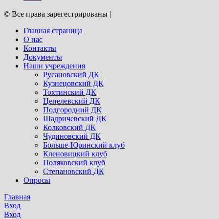
© Все права зарегестрированы
|
Главная страница
О нас
Контакты
Документы
Наши учреждения
Русановский ДК
Кузнецовский ДК
Тохтинский ДК
Цепелевский ДК
Подгородний ДК
Шадричевский ДК
Колковский ДК
Чудиновский ДК
Больше-Юринский клуб
Кленовицкий клуб
Поляковский клуб
Степановский ДК
Опросы
Главная
Вход
Вход