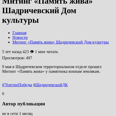
Митинг «Память жива»
Шадричевский Дом
культуры
Главная
Новости
Митинг «Память жива» Шадричевский Дом культуры
5 лет назад
423 👁 1 мин читать
Просмотров:
497
9 мая в Шадричевском территориальном отделе прошел
Митинг «Память жива» у памятника воинам землякам.
#76летиеПобеды
#ШадричевскийДК
0
Автор публикации
не в сети 1 месяц