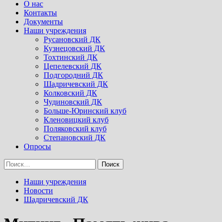
Menu
О нас
Контакты
Документы
Наши учреждения
Русановский ДК
Кузнецовский ДК
Тохтинский ДК
Цепелевский ДК
Подгородний ДК
Шадричевский ДК
Колковский ДК
Чудиновский ДК
Больше-Юринский клуб
Кленовицкий клуб
Поляковский клуб
Степановский ДК
Опросы
Найти:
Наши учреждения
Новости
Шадричевский ДК