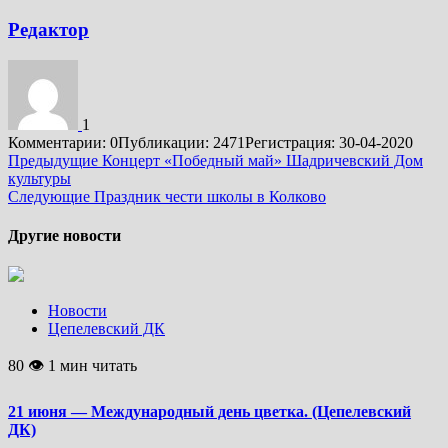
Редактор
1
Комментарии: 0
Публикации: 2471
Регистрация: 30-04-2020
Подробнее
Предыдущие
Концерт «Победный май» Шадричевский Дом
культуры
Следующие
Праздник чести школы в Колково
Другие новости
Новости
Цепелевский ДК
80 👁 1 мин читать
21 июня — Международный день цветка. (Цепелевский
ДК)