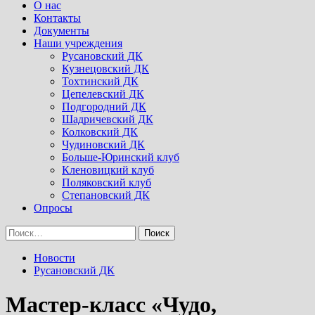
Menu
О нас
Контакты
Документы
Наши учреждения
Русановский ДК
Кузнецовский ДК
Тохтинский ДК
Цепелевский ДК
Подгородний ДК
Шадричевский ДК
Колковский ДК
Чудиновский ДК
Больше-Юринский клуб
Кленовицкий клуб
Поляковский клуб
Степановский ДК
Опросы
Найти:
Новости
Русановский ДК
Мастер-класс «Чудо,