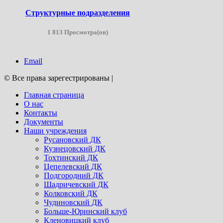
Структурные подразделения
1 813 Просмотра(ов)
Email
© Все права зарегестрированы
|
Главная страница
О нас
Контакты
Документы
Наши учреждения
Русановский ДК
Кузнецовский ДК
Тохтинский ДК
Цепелевский ДК
Подгородний ДК
Шадричевский ДК
Колковский ДК
Чудиновский ДК
Больше-Юринский клуб
Кленовицкий клуб