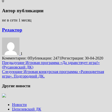
0
Автор публикации
не в сети 1 месяц
Редактор
1
Комментарии: 0
Публикации: 2471
Регистрация: 30-04-2020
Подробнее
Предыдущие
Игровая программа «Да здравствует игра!»
(Русановский ДК)
Следующие
Игровая конкурсная программа «Разноцветная
игра». Подгородний ДК.
Другие новости
Новости
Цепелевский ДК