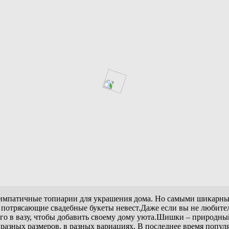
импатичные топиарии для украшения дома. Но самыми шикарным
 потрясающие свадебные букеты невест.Даже если вы не любитель
о в вазу, чтобы добавить своему дому уюта.Шишки – природный 
зных размеров, в разных вариациях. В последнее время популяр