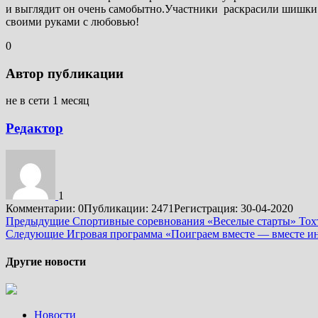
и выглядит он очень самобытно.Участники раскрасили шишки в
своими руками с любовью!
0
Автор публикации
не в сети 1 месяц
Редактор
1
Комментарии: 0
Публикации: 2471
Регистрация: 30-04-2020
Подробнее
Предыдущие
Спортивные соревнования «Веселые старты» То
Следующие
Игровая программа «Поиграем вместе — вместе и
Другие новости
Новости