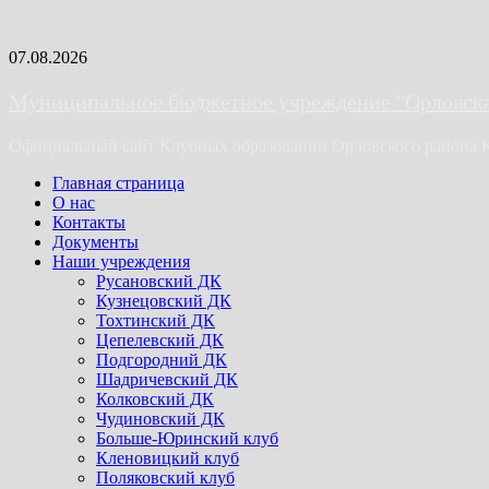
Skip
07.08.2026
to
content
Муниципальное бюджетное учреждение "Орловская
Официальный сайт Клубных образований Орловского района 
Primary
Главная страница
Menu
О нас
Контакты
Документы
Наши учреждения
Русановский ДК
Кузнецовский ДК
Тохтинский ДК
Цепелевский ДК
Подгородний ДК
Шадричевский ДК
Колковский ДК
Чудиновский ДК
Больше-Юринский клуб
Кленовицкий клуб
Поляковский клуб