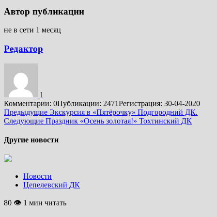
Автор публикации
не в сети 1 месяц
Редактор
1
Комментарии: 0
Публикации: 2471
Регистрация: 30-04-2020
Подробнее
Предыдущие
Экскурсия в «Пятёрочку» Подгородний ДК.
Следующие
Праздник «Осень золотая!» Тохтинский ДК
Другие новости
Новости
Цепелевский ДК
80 👁 1 мин читать