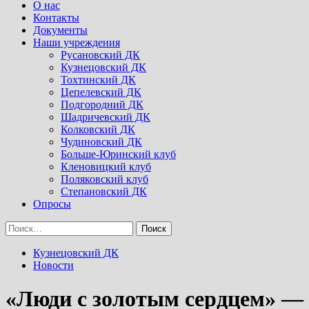
Menu
О нас
Контакты
Документы
Наши учреждения
Русановский ДК
Кузнецовский ДК
Тохтинский ДК
Цепелевский ДК
Подгородний ДК
Шадричевский ДК
Колковский ДК
Чудиновский ДК
Больше-Юринский клуб
Кленовицкий клуб
Поляковский клуб
Степановский ДК
Опросы
Найти:
Кузнецовский ДК
Новости
«Люди с золотым сердцем» —