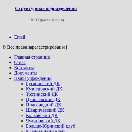
Структурные подразделения
1 813 Просмотра(ов)
Email
© Все права зарегестрированы
|
Главная страница
О нас
Контакты
Документы
Наши учреждения
Русановский ДК
Кузнецовский ДК
Тохтинский ДК
Цепелевский ДК
Подгородний ДК
Шадричевский ДК
Колковский ДК
Чудиновский ДК
Больше-Юринский клуб
Кленовицкий клуб