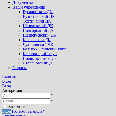
Документы
Наши учреждения
Русановский ДК
Кузнецовский ДК
Тохтинский ДК
Цепелевский ДК
Подгородний ДК
Шадричевский ДК
Колковский ДК
Чудиновский ДК
Больше-Юринский клуб
Кленовицкий клуб
Поляковский клуб
Степановский ДК
Опросы
Главная
Вход
Вход
Авторизация
*
*
Запомнить
Вход
Потеряли пароль?