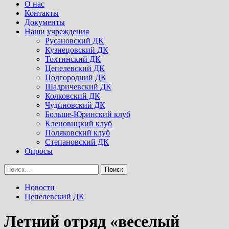
Menu
О нас
Контакты
Документы
Наши учреждения
Русановский ДК
Кузнецовский ДК
Тохтинский ДК
Цепелевский ДК
Подгородний ДК
Шадричевский ДК
Колковский ДК
Чудиновский ДК
Больше-Юринский клуб
Кленовицкий клуб
Поляковский клуб
Степановский ДК
Опросы
Найти:
Новости
Цепелевский ДК
Летний отряд «веселый