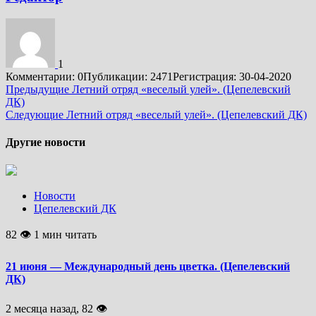
1
Комментарии: 0
Публикации: 2471
Регистрация: 30-04-2020
Подробнее
Предыдущие
Летний отряд «веселый улей». (Цепелевский
ДК)
Следующие
Летний отряд «веселый улей». (Цепелевский ДК)
Другие новости
Новости
Цепелевский ДК
82 👁 1 мин читать
21 июня — Международный день цветка. (Цепелевский
ДК)
2 месяца назад, 82 👁