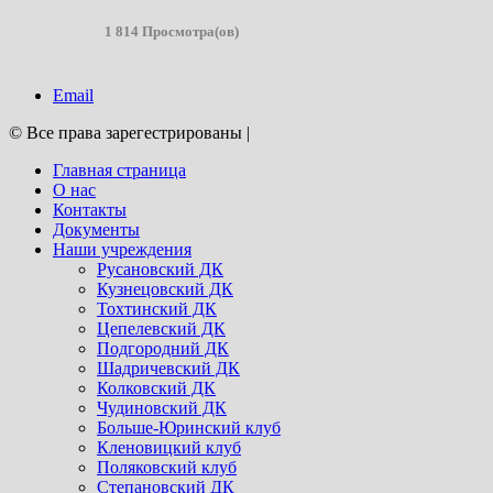
1 814 Просмотра(ов)
Email
© Все права зарегестрированы
|
Главная страница
О нас
Контакты
Документы
Наши учреждения
Русановский ДК
Кузнецовский ДК
Тохтинский ДК
Цепелевский ДК
Подгородний ДК
Шадричевский ДК
Колковский ДК
Чудиновский ДК
Больше-Юринский клуб
Кленовицкий клуб
Поляковский клуб
Степановский ДК