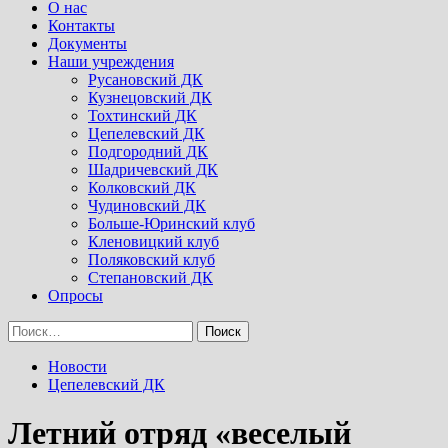
Menu
О нас
Контакты
Документы
Наши учреждения
Русановский ДК
Кузнецовский ДК
Тохтинский ДК
Цепелевский ДК
Подгородний ДК
Шадричевский ДК
Колковский ДК
Чудиновский ДК
Больше-Юринский клуб
Кленовицкий клуб
Поляковский клуб
Степановский ДК
Опросы
Найти:
Новости
Цепелевский ДК
Летний отряд «веселый