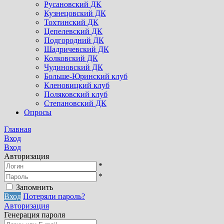
Русановский ДК
Кузнецовский ДК
Тохтинский ДК
Цепелевский ДК
Подгородний ДК
Шадричевский ДК
Колковский ДК
Чудиновский ДК
Больше-Юринский клуб
Кленовицкий клуб
Поляковский клуб
Степановский ДК
Опросы
Главная
Вход
Вход
Авторизация
*
*
Запомнить
Вход
Потеряли пароль?
Авторизация
Генерация пароля