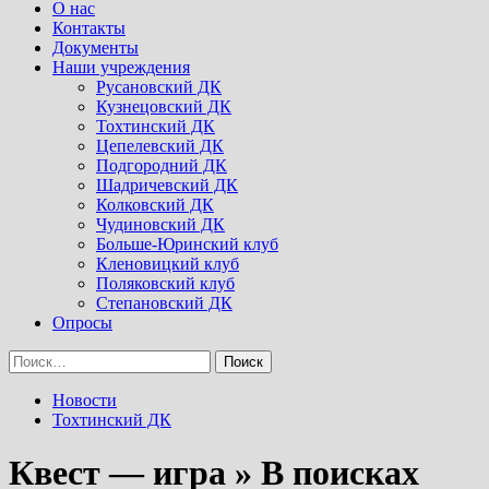
Menu
О нас
Контакты
Документы
Наши учреждения
Русановский ДК
Кузнецовский ДК
Тохтинский ДК
Цепелевский ДК
Подгородний ДК
Шадричевский ДК
Колковский ДК
Чудиновский ДК
Больше-Юринский клуб
Кленовицкий клуб
Поляковский клуб
Степановский ДК
Опросы
Найти:
Новости
Тохтинский ДК
Квест — игра » В поисках