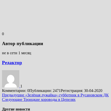
0
Автор публикации
не в сети 1 месяц
Редактор
1
Комментарии: 0
Публикации: 2471
Регистрация: 30-04-2020
Подробнее
Предыдущие
«Зелёная лужайка» субботник в Русановском ДК
Следующие
Троицкие хороводы в Цепелях
Другие новости