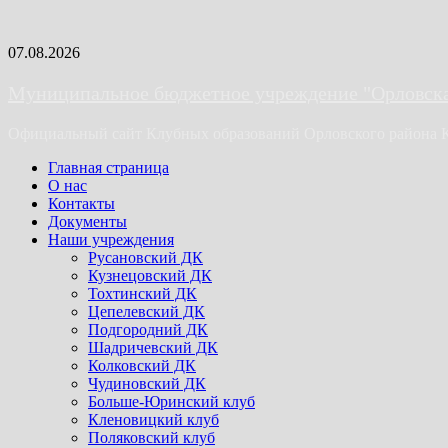
Skip
07.08.2026
to
content
Муниципальное бюджетное учреждение "Орловская
Официальный сайт Клубных образований Орловского района 
Primary
Главная страница
Menu
О нас
Контакты
Документы
Наши учреждения
Русановский ДК
Кузнецовский ДК
Тохтинский ДК
Цепелевский ДК
Подгородний ДК
Шадричевский ДК
Колковский ДК
Чудиновский ДК
Больше-Юринский клуб
Кленовицкий клуб
Поляковский клуб