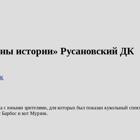
ны истории» Русановский ДК
ДК
ча с юными зрителями, для которых был показан кукольный спе
 Барбос и кот Мурзик.