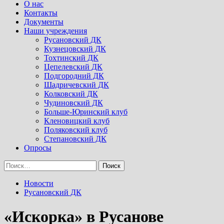
Menu
О нас
Контакты
Документы
Наши учреждения
Русановский ДК
Кузнецовский ДК
Тохтинский ДК
Цепелевский ДК
Подгородний ДК
Шадричевский ДК
Колковский ДК
Чудиновский ДК
Больше-Юринский клуб
Кленовицкий клуб
Поляковский клуб
Степановский ДК
Опросы
Найти:
Новости
Русановский ДК
«Искорка» в Русанове