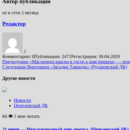
Автор публикации
не в сети 2 месяца
Редактор
1
Комментарии: 0
Публикации: 2471
Регистрация: 30-04-2020
Подробнее
Предыдущие
«Масленица красна в гости к нам пришла» — игр
Следующие
Викторина «Загадки Тавриды» (Русановский ДК)
Другие новости
Новости
Цепелевский ДК
84 👁 1 мин читать
21 июня — Международный день цветка. (Цепелевский ДК)