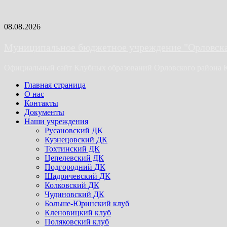
Skip
08.08.2026
to
content
Муниципальное бюджетное учреждение "Орловская
Официальный сайт Клубных образований Орловского района 
Primary
Главная страница
Menu
О нас
Контакты
Документы
Наши учреждения
Русановский ДК
Кузнецовский ДК
Тохтинский ДК
Цепелевский ДК
Подгородний ДК
Шадричевский ДК
Колковский ДК
Чудиновский ДК
Больше-Юринский клуб
Кленовицкий клуб
Поляковский клуб