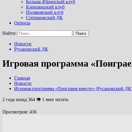
Больше-Юринский клуб
Кленовицкий клуб
Поляковский клуб
Степановский ДК
Опросы
Найти:
Новости
Русановский ДК
Игровая программа «Поиграем
Главная
Новости
Игровая программа «Поиграем вместе» (Русановский ДК
2 года назад
364 👁 1 мин читать
Просмотров:
436