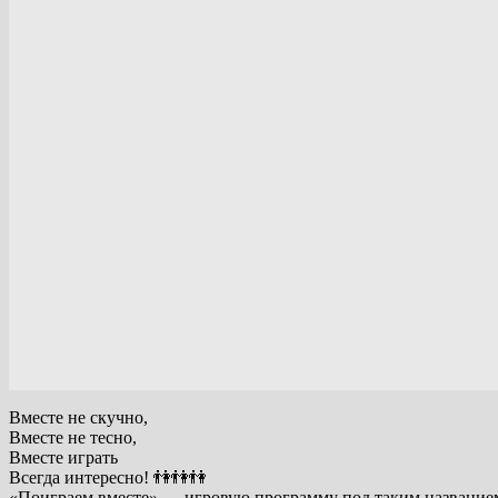
Вместе не скучно,
Вместе не тесно,
Вместе играть
Всегда интересно! 👫👫👫
«Поиграем вместе» — игровую программу под таким названием