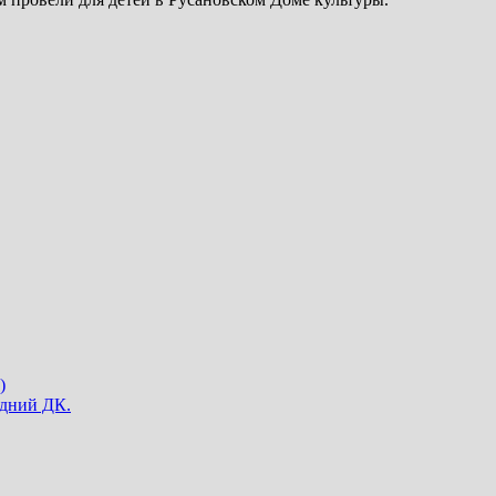
)
одний ДК.