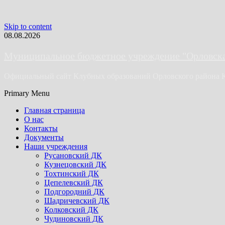
Skip to content
08.08.2026
Муниципальное бюджетное учреждение "Орловская
Официальный сайт Клубных образований Орловского района 
Primary Menu
Главная страница
О нас
Контакты
Документы
Наши учреждения
Русановский ДК
Кузнецовский ДК
Тохтинский ДК
Цепелевский ДК
Подгородний ДК
Шадричевский ДК
Колковский ДК
Чудиновский ДК