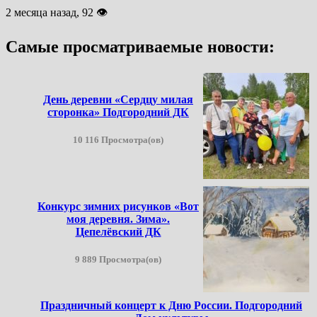
2 месяца назад, 92 👁
Самые просматриваемые новости:
День деревни «Сердцу милая
сторонка» Подгородний ДК
10 116 Просмотра(ов)
Конкурс зимних рисунков «Вот
моя деревня. Зима».
Цепелёвский ДК
9 889 Просмотра(ов)
Праздничный концерт к Дню России. Подгородний