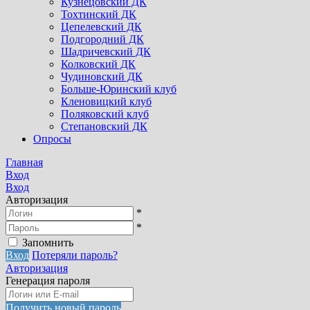
Кузнецовский ДК
Тохтинский ДК
Цепелевский ДК
Подгородний ДК
Шадричевский ДК
Колковский ДК
Чудиновский ДК
Больше-Юринский клуб
Кленовицкий клуб
Поляковский клуб
Степановский ДК
Опросы
Главная
Вход
Вход
Авторизация
*
*
Запомнить
Вход
Потеряли пароль?
Авторизация
Генерация пароля
Получить новый пароль