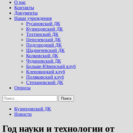
Menu
О нас
Контакты
Документы
Наши учреждения
Русановский ДК
Кузнецовский ДК
Тохтинский ДК
Цепелевский ДК
Подгородний ДК
Шадричевский ДК
Колковский ДК
Чудиновский ДК
Больше-Юринский клуб
Кленовицкий клуб
Поляковский клуб
Степановский ДК
Опросы
Найти:
Кузнецовский ДК
Новости
Год науки и технологии от