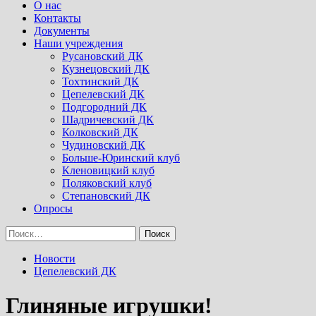
Menu
О нас
Контакты
Документы
Наши учреждения
Русановский ДК
Кузнецовский ДК
Тохтинский ДК
Цепелевский ДК
Подгородний ДК
Шадричевский ДК
Колковский ДК
Чудиновский ДК
Больше-Юринский клуб
Кленовицкий клуб
Поляковский клуб
Степановский ДК
Опросы
Найти:
Новости
Цепелевский ДК
Глиняные игрушки!