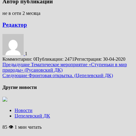
Автор публикации
не в сети 2 месяца
Редактор
1
Комментарии: 0
Публикации: 2471
Регистрация: 30-04-2020
Подробнее
Предыдущие
Тематическое мероприятие «Ступеньки в мир
природы» (Русановский ДК)
Следующие
Фронтовая открытка. (Цепелевский ДК)
Другие новости
Новости
Цепелевский ДК
85 👁 1 мин читать