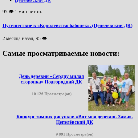
Цепелевский ДК
95 👁 1 мин читать
Путешествие в «Королевство бабочек». (Цепелевский ДК)
2 месяца назад, 95 👁
Самые просматриваемые новости:
День деревни «Сердцу милая
сторонка» Подгородний ДК
10 126 Просмотра(ов)
Конкурс зимних рисунков «Вот моя деревня. Зима».
Цепелёвский ДК
9 891 Просмотра(ов)