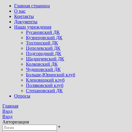
Главная страница
О нас
Контакты
Документы
Наши учреждения
Русановский ДК
Кузнецовский ДК
Тохтинский ДК
Цепелевский ДК
Подгородний ДК
Шадричевский ДК
Колковский ДК
Чудиновский ДК
Больше-Юринский клуб
Кленовицкий клуб
Поляковский клуб
Степановский ДК
Опросы
Главная
Вход
Вход
Авторизация
*