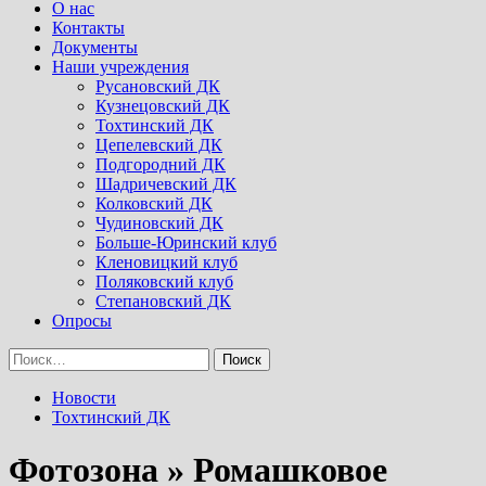
Menu
О нас
Контакты
Документы
Наши учреждения
Русановский ДК
Кузнецовский ДК
Тохтинский ДК
Цепелевский ДК
Подгородний ДК
Шадричевский ДК
Колковский ДК
Чудиновский ДК
Больше-Юринский клуб
Кленовицкий клуб
Поляковский клуб
Степановский ДК
Опросы
Найти:
Новости
Тохтинский ДК
Фотозона » Ромашковое