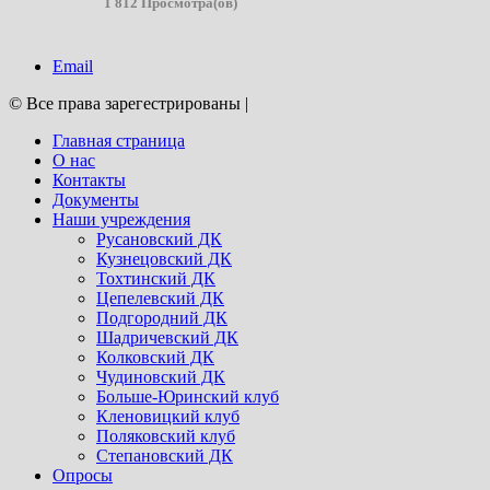
1 812 Просмотра(ов)
Email
© Все права зарегестрированы
|
Главная страница
О нас
Контакты
Документы
Наши учреждения
Русановский ДК
Кузнецовский ДК
Тохтинский ДК
Цепелевский ДК
Подгородний ДК
Шадричевский ДК
Колковский ДК
Чудиновский ДК
Больше-Юринский клуб
Кленовицкий клуб
Поляковский клуб
Степановский ДК
Опросы