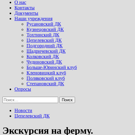
Menu
О нас
Контакты
Документы
Наши учреждения
Русановский ДК
Кузнецовский ДК
Тохтинский ДК
Цепелевский ДК
Подгородний ДК
Шадричевский ДК
Колковский ДК
Чудиновский ДК
Больше-Юринский клуб
Кленовицкий клуб
Поляковский клуб
Степановский ДК
Опросы
Найти:
Новости
Цепелевский ДК
Экскурсия на ферму.