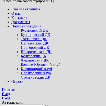
© Все права зарегестрированы
|
Главная страница
О нас
Контакты
Документы
Наши учреждения
Русановский ДК
Кузнецовский ДК
Тохтинский ДК
Цепелевский ДК
Подгородний ДК
Шадричевский ДК
Колковский ДК
Чудиновский ДК
Больше-Юринский клуб
Кленовицкий клуб
Поляковский клуб
Степановский ДК
Опросы
Главная
Вход
Вход
Авторизация