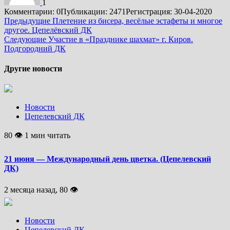
1
Комментарии: 0
Публикации: 2471
Регистрация: 30-04-2020
Подробнее
Предыдущие
Плетение из бисера, весёлые эстафеты и многое
другое. Цепелёвский ДК
Следующие
Участие в «Празднике шахмат» г. Киров.
Подгородний ДК
Другие новости
Новости
Цепелевский ДК
80 👁 1 мин читать
21 июня — Международный день цветка. (Цепелевский
ДК)
2 месяца назад, 80 👁
Новости
Цепелевский ДК