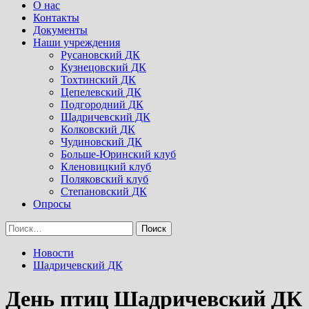
Menu
О нас
Контакты
Документы
Наши учреждения
Русановский ДК
Кузнецовский ДК
Тохтинский ДК
Цепелевский ДК
Подгородний ДК
Шадричевский ДК
Колковский ДК
Чудиновский ДК
Больше-Юринский клуб
Кленовицкий клуб
Поляковский клуб
Степановский ДК
Опросы
Найти:
Новости
Шадричевский ДК
День птиц Шадричевский ДК