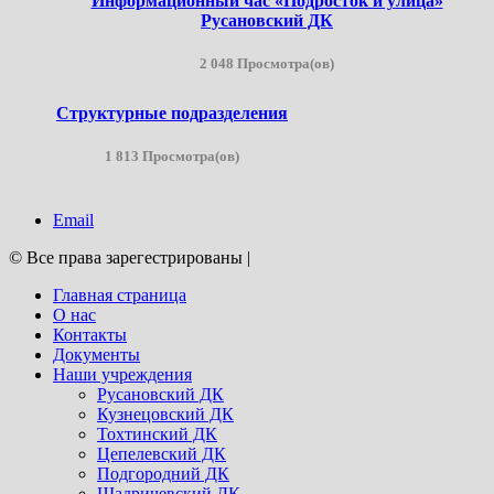
Информационный час «Подросток и улица»
Русановский ДК
2 048 Просмотра(ов)
Структурные подразделения
1 813 Просмотра(ов)
Email
© Все права зарегестрированы
|
Главная страница
О нас
Контакты
Документы
Наши учреждения
Русановский ДК
Кузнецовский ДК
Тохтинский ДК
Цепелевский ДК
Подгородний ДК
Шадричевский ДК