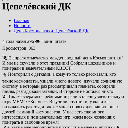
Цепелёвский ДК
Главная
Новости
День Космонавтики. Цепелёвский ДК
4 года назад
296 👁 1 мин читать
Просмотров:
363
🚀12 апреля отмечается международный день Космонавтики!
И мы не скучали в этот праздник! Собрали школьников и
поиграли в замечательный КВЕСТ!
🛸 Повторили с детками, а кому-то только рассказали, кто
такие космонавты, узнали много нового, изучали солнечную
систему, в который раз рассматривали планеты, собирали
пазлы, разгадывали загадки. В стороне не остался никто!
💫 Так же вчера мы с ребятами играли в очень увлекательную
игру МЕМО «Космос». Выучили спутники, узнали как
назывались ракеты, а так же много новых для наших юных
друзей фамилий космонавтов. У нас есть еще много
интересных и познавательных игр, ждем всех желающих
поиграть в свободное время!
📌А какие ещё мероприятия проходят в нашем и других ДК