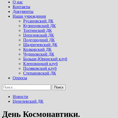
Menu
О нас
Контакты
Документы
Наши учреждения
Русановский ДК
Кузнецовский ДК
Тохтинский ДК
Цепелевский ДК
Подгородний ДК
Шадричевский ДК
Колковский ДК
Чудиновский ДК
Больше-Юринский клуб
Кленовицкий клуб
Поляковский клуб
Степановский ДК
Опросы
Найти:
Новости
Цепелевский ДК
День Космонавтики.