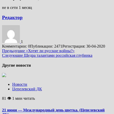
не в сети 1 месяц
Редактор
1
Комментарии: 0
Публикации: 2471
Регистрация: 30-04-2020
Подробнее
Предыдущие
«Хотят ли русские войны?»
Следующие
Щедра талантами российская глубинка
Другие новости
Новости
Цепелевский ДК
81 👁 1 мин читать
21 июня — Международный день цветка. (Цепелевский