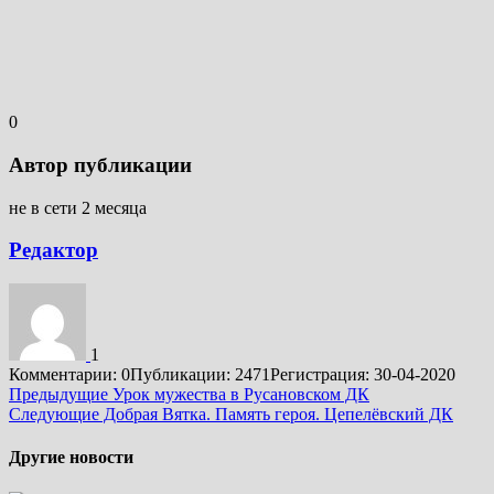
0
Автор публикации
не в сети 2 месяца
Редактор
1
Комментарии: 0
Публикации: 2471
Регистрация: 30-04-2020
Подробнее
Предыдущие
Урок мужества в Русановском ДК
Следующие
Добрая Вятка. Память героя. Цепелёвский ДК
Другие новости