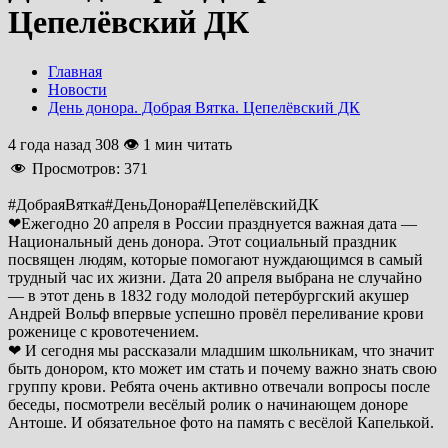
Цепелёвский ДК
Главная
Новости
День донора. Добрая Вятка. Цепелёвский ДК
4 года назад
308 👁 1 мин читать
Просмотров:
371
#ДобраяВятка#ДеньДонора#ЦепелёвскийДК
❤Ежегодно 20 апреля в России празднуется важная дата —
Национальный день донора. Этот социальный праздник
посвящен людям, которые помогают нуждающимся в самый
трудный час их жизни. Дата 20 апреля выбрана не случайно
— в этот день в 1832 году молодой петербургский акушер
Андрей Вольф впервые успешно провёл переливание крови
роженице с кровотечением.
❤ И сегодня мы рассказали младшим школьникам, что значит
быть донором, кто может им стать и почему важно знать свою
группу крови. Ребята очень активно отвечали вопросы после
беседы, посмотрели весёлый ролик о начинающем доноре
Антоше. И обязательное фото на память с весёлой Капелькой.