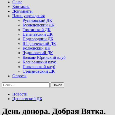
Menu
О нас
Контакты
Документы
Наши учреждения
Русановский ДК
Кузнецовский ДК
Тохтинский ДК
Цепелевский ДК
Подгородний ДК
Шадричевский ДК
Колковский ДК
Чудиновский ДК
Больше-Юринский клуб
Кленовицкий клуб
Поляковский клуб
Степановский ДК
Опросы
Найти:
Новости
Цепелевский ДК
День донора. Добрая Вятка.