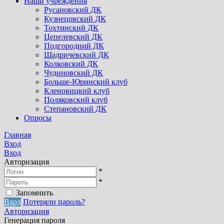
Наши учреждения
Русановский ДК
Кузнецовский ДК
Тохтинский ДК
Цепелевский ДК
Подгородний ДК
Шадричевский ДК
Колковский ДК
Чудиновский ДК
Больше-Юринский клуб
Кленовицкий клуб
Поляковский клуб
Степановский ДК
Опросы
Главная
Вход
Вход
Авторизация
*
*
Запомнить
Вход
Потеряли пароль?
Авторизация
Генерация пароля