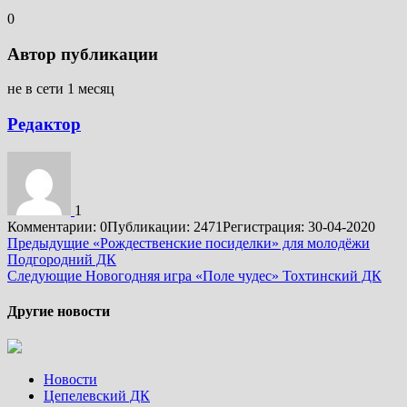
0
Автор публикации
не в сети 1 месяц
Редактор
1
Комментарии: 0
Публикации: 2471
Регистрация: 30-04-2020
Подробнее
Предыдущие
«Рождественские посиделки» для молодёжи
Подгородний ДК
Следующие
Новогодняя игра «Поле чудес» Тохтинский ДК
Другие новости
Новости
Цепелевский ДК