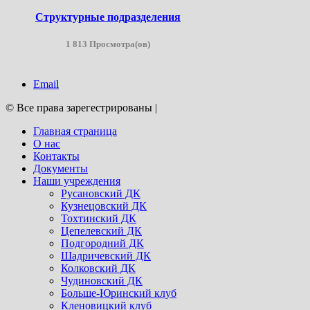
Структурные подразделения
1 813 Просмотра(ов)
Email
© Все права зарегестрированы
|
Главная страница
О нас
Контакты
Документы
Наши учреждения
Русановский ДК
Кузнецовский ДК
Тохтинский ДК
Цепелевский ДК
Подгородний ДК
Шадричевский ДК
Колковский ДК
Чудиновский ДК
Больше-Юринский клуб
Кленовицкий клуб