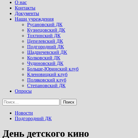
Menu
О нас
Контакты
Документы
Наши учреждения
Русановский ДК
Кузнецовский ДК
Тохтинский ДК
Цепелевский ДК
Подгородний ДК
Шадричевский ДК
Колковский ДК
Чудиновский ДК
Больше-Юринский клуб
Кленовицкий клуб
Поляковский клуб
Степановский ДК
Опросы
Найти:
Новости
Подгородний ДК
День детского кино