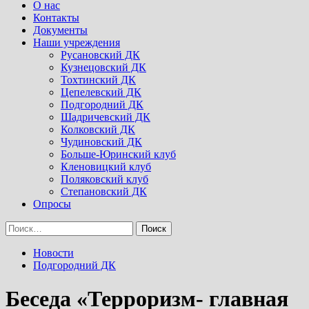
Menu
О нас
Контакты
Документы
Наши учреждения
Русановский ДК
Кузнецовский ДК
Тохтинский ДК
Цепелевский ДК
Подгородний ДК
Шадричевский ДК
Колковский ДК
Чудиновский ДК
Больше-Юринский клуб
Кленовицкий клуб
Поляковский клуб
Степановский ДК
Опросы
Найти:
Новости
Подгородний ДК
Беседа «Терроризм- главная