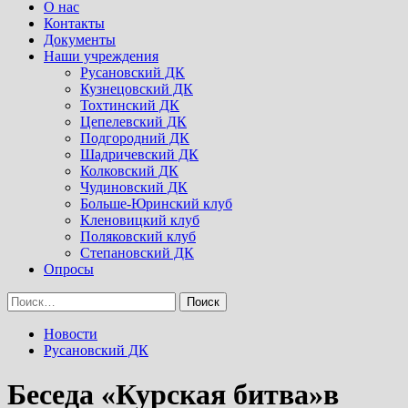
Menu
О нас
Контакты
Документы
Наши учреждения
Русановский ДК
Кузнецовский ДК
Тохтинский ДК
Цепелевский ДК
Подгородний ДК
Шадричевский ДК
Колковский ДК
Чудиновский ДК
Больше-Юринский клуб
Кленовицкий клуб
Поляковский клуб
Степановский ДК
Опросы
Найти:
Новости
Русановский ДК
Беседа «Курская битва»в