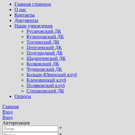
Главная страница
О нас
Контакты
Документы
Наши учреждения
Русановский ДК
Кузнецовский ДК
Тохтинский ДК
Цепелевский ДК
Подгородний ДК
Шадричевский ДК
Колковский ДК
Чудиновский ДК
Больше-Юринский клуб
Кленовицкий клуб
Поляковский клуб
Степановский ДК
Опросы
Главная
Вход
Вход
Авторизация
*
*