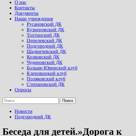
Menu
О нас
Контакты
Документы
Наши учреждения
Русановский ДК
Кузнецовский ДК
Тохтинский ДК
Цепелевский ДК
Подгородний ДК
Шадричевский ДК
Колковский ДК
Чудиновский ДК
Больше-Юринский клуб
Кленовицкий клуб
Поляковский клуб
Степановский ДК
Опросы
Найти:
Новости
Подгородний ДК
Беседа для детей.»Дорога к