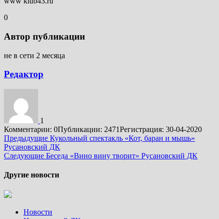
www klub43.ru
0
Автор публикации
не в сети 2 месяца
Редактор
1
Комментарии: 0
Публикации: 2471
Регистрация: 30-04-2020
Подробнее
Предыдущие
Кукольный спектакль «Кот, баран и мышь»
Русановский ДК
Следующие
Беседа «Вино вину творит» Русановский ДК
Другие новости
Новости