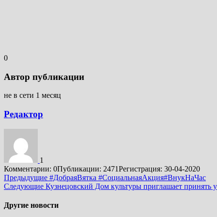
0
Автор публикации
не в сети 1 месяц
Редактор
1
Комментарии: 0
Публикации: 2471
Регистрация: 30-04-2020
Подробнее
Предыдущие
#ДобраяВятка #СоциальнаяАкция#ВнукНаЧас
Следующие
Кузнецовский Дом культуры приглашает принять у
Другие новости