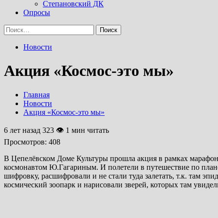
Степановский ДК
Опросы
Найти:
Новости
Акция «Космос-это мы»
Главная
Новости
Акция «Космос-это мы»
6 лет назад
323 👁 1 мин читать
Просмотров:
408
В Цепелёвском Доме Культуры прошла акция в рамках марафона
космонавтом Ю.Гагариным. И полетели в путешествие по плане
шифровку, расшифровали и не стали туда залетать, т.к. там эп
космический зоопарк и нарисовали зверей, которых там увидели. 