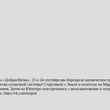
 «Добрая Вятка». 23 и 24 сентября мы бороздили космическое п
там солнечной системы! Стартовали с Земли и полетели на Марс
идемия. Затем на Юпитере повстречались с инопланетянами и поп
https://vk.com/tzepeli