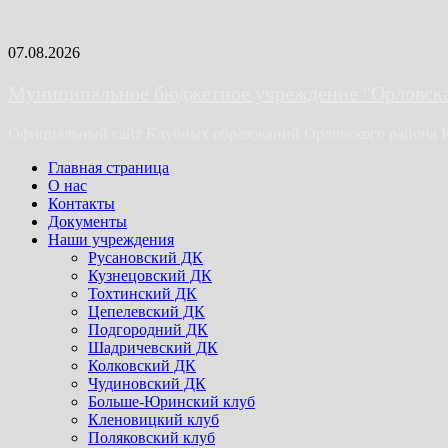
Skip
07.08.2026
to
content
Муниципальное бюджетное учреждение "Орловская
Официальный сайт Клубных образований Орловского района 
Primary
Главная страница
Menu
О нас
Контакты
Документы
Наши учреждения
Русановский ДК
Кузнецовский ДК
Тохтинский ДК
Цепелевский ДК
Подгородний ДК
Шадричевский ДК
Колковский ДК
Чудиновский ДК
Больше-Юринский клуб
Кленовицкий клуб
Поляковский клуб