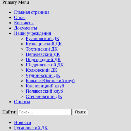
Primary Menu
Главная страница
О нас
Контакты
Документы
Наши учреждения
Русановский ДК
Кузнецовский ДК
Тохтинский ДК
Цепелевский ДК
Подгородний ДК
Шадричевский ДК
Колковский ДК
Чудиновский ДК
Больше-Юринский клуб
Кленовицкий клуб
Поляковский клуб
Степановский ДК
Опросы
Найти:
Новости
Русановский ДК