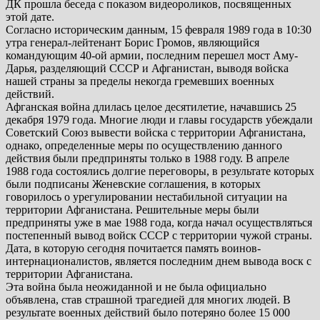
ДК прошла беседа с показом видеороликов, посвященных
этой дате.
Согласно историческим данным, 15 февраля 1989 года в 10:30
утра генерал-лейтенант Борис Громов, являющийся
командующим 40-ой армии, последним перешел мост Аму-
Дарья, разделяющий СССР и Афганистан, выводя войска
нашей страны за пределы некогда гремевших военных
действий.
Афганская война длилась целое десятилетие, начавшись 25
декабря 1979 года. Многие люди и главы государств убеждали
Советский Союз вывести войска с территории Афганистана,
однако, определенные меры по осуществлению данного
действия были предприняты только в 1988 году. В апреле
1988 года состоялись долгие переговоры, в результате которых
были подписаны Женевские соглашения, в которых
говорилось о урегулировании нестабильной ситуации на
территории Афганистана. Решительные меры были
предприняты уже в мае 1988 года, когда начал осуществляться
постепенный вывод войск СССР с территории чужой страны.
Дата, в которую сегодня почитается память воинов-
интернационалистов, является последним днем вывода воск с
территории Афганистана.
Эта война была неожиданной и не была официально
объявлена, став страшной трагедией для многих людей. В
результате военных действий было потеряно более 15 000