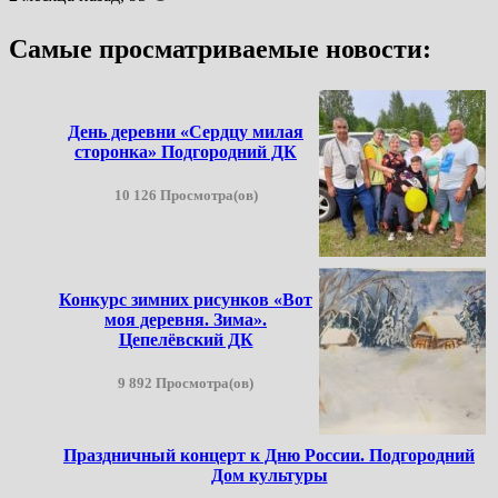
Самые просматриваемые новости:
День деревни «Сердцу милая
сторонка» Подгородний ДК
10 126 Просмотра(ов)
Конкурс зимних рисунков «Вот
моя деревня. Зима».
Цепелёвский ДК
9 892 Просмотра(ов)
Праздничный концерт к Дню России. Подгородний
Дом культуры