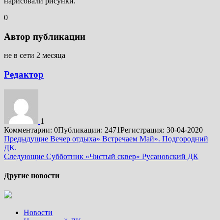
нарисовали рисунки.
0
Автор публикации
не в сети 2 месяца
Редактор
1
Комментарии: 0
Публикации: 2471
Регистрация: 30-04-2020
Подробнее
Предыдущие
Вечер отдыха» Встречаем Май». Подгородний
ДК.
Следующие
Субботник «Чистый сквер» Русановский ДК
Другие новости
Новости