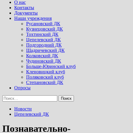
Menu
О нас
Контакты
Документы
Наши учреждения
Русановский ДК
Кузнецовский ДК
Тохтинский ДК
Цепелевский ДК
Подгородний ДК
Шадричевский ДК
Колковский ДК
Чудиновский ДК
Больше-Юринский клуб
Кленовицкий клуб
Поляковский клуб
Степановский ДК
Опросы
Найти:
Новости
Цепелевский ДК
Познавательно-