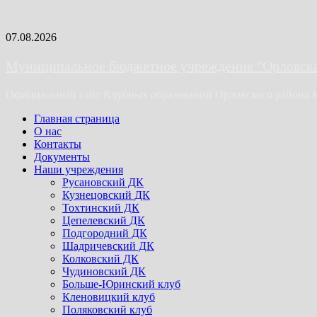
Skip
07.08.2026
to
content
Муниципальное бюджетное учреждение "Орловская
Официальный сайт Клубных образований Орловского района 
Primary
Главная страница
Menu
О нас
Контакты
Документы
Наши учреждения
Русановский ДК
Кузнецовский ДК
Тохтинский ДК
Цепелевский ДК
Подгородний ДК
Шадричевский ДК
Колковский ДК
Чудиновский ДК
Больше-Юринский клуб
Кленовицкий клуб
Поляковский клуб