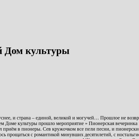
й Дом культуры
куснее, и страна – единой, великой и могучей… Прошлое не возв
нем Доме культуры прошло мероприятие » Пионерская вечеринка
 приём в пионеры. Сев кружочком все пели песни, и пионерские
елось прощаться с романтикой минувших десятилетий, с ностальги