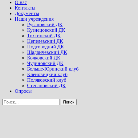
Menu
О нас
Контакты
Документы
Наши учреждения
Русановский ДК
Кузнецовский ДК
Тохтинский ДК
Цепелевский ДК
Подгородний ДК
Шадричевский ДК
Колковский ДК
Чудиновский ДК
Больше-Юринский клуб
Кленовицкий клуб
Поляковский клуб
Степановский ДК
Опросы
Найти: