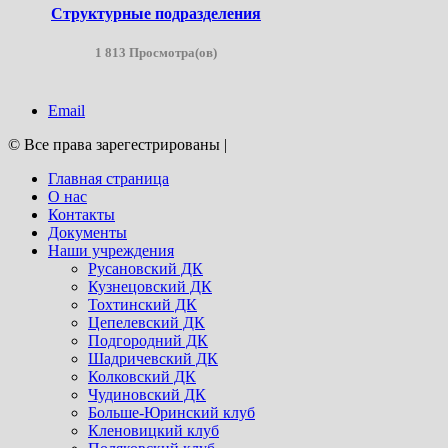
Структурные подразделения
1 813 Просмотра(ов)
Email
© Все права зарегестрированы
|
Главная страница
О нас
Контакты
Документы
Наши учреждения
Русановский ДК
Кузнецовский ДК
Тохтинский ДК
Цепелевский ДК
Подгородний ДК
Шадричевский ДК
Колковский ДК
Чудиновский ДК
Больше-Юринский клуб
Кленовицкий клуб