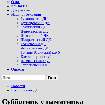
Menu
О нас
Контакты
Документы
Наши учреждения
Русановский ДК
Кузнецовский ДК
Тохтинский ДК
Цепелевский ДК
Подгородний ДК
Шадричевский ДК
Колковский ДК
Чудиновский ДК
Больше-Юринский клуб
Кленовицкий клуб
Поляковский клуб
Степановский ДК
Опросы
Найти:
Новости
Русановский ДК
Субботник у памятника