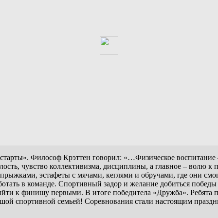
 старты».
Философ
Крэттен
говорил: «…Физическое воспитание – 
лость, чувство коллективизма, дисциплины, а главное – волю к 
рыжками, эстафеты с мячами, кеглями и обручами, где они смо
ботать в команде. Спортивный задор и желание добиться победы 
рийти к финишу первыми.
В итоге победитела «Дружба».
Ребята 
шой спортивной семьей! Соревнования стали настоящим праздни