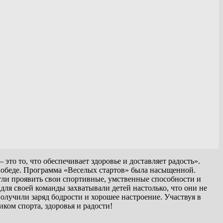
это то, что обеспечивает здоровье и доставляет радость».
победе.
Программа «Веселых стартов» была насыщенной.
гли проявить свои спортивные, умственные способности и
для своей команды захватывали детей настолько, что они не
получили заряд бодрости и хорошее настроение. Участвуя в
ком спорта, здоровья и
рад
ости!