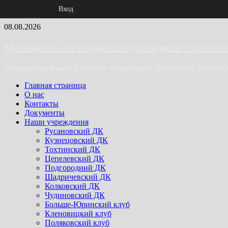
Вход
Skip
08.08.2026
to
content
Муниципальное бюджетное учреждение "Орловская
Официальный сайт Клубных образований Орловского района 
Primary
Главная страница
Menu
О нас
Контакты
Документы
Наши учреждения
Русановский ДК
Кузнецовский ДК
Тохтинский ДК
Цепелевский ДК
Подгородний ДК
Шадричевский ДК
Колковский ДК
Чудиновский ДК
Больше-Юринский клуб
Кленовицкий клуб
Поляковский клуб