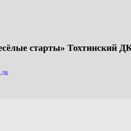
есёлые старты» Тохтинский Д
й ДК