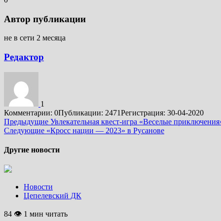
Автор публикации
не в сети 2 месяца
Редактор
1
Комментарии: 0
Публикации: 2471
Регистрация: 30-04-2020
Подробнее
Предыдущие
Увлекательная квест-игра «Веселые приключени
Следующие
«Кросс нации — 2023» в Русанове
Другие новости
Новости
Цепелевский ДК
84 👁 1 мин читать