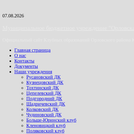
Skip
07.08.2026
to
content
Муниципальное бюджетное учреждение "Орловская
Официальный сайт Клубных образований Орловского района 
Primary
Главная страница
Menu
О нас
Контакты
Документы
Наши учреждения
Русановский ДК
Кузнецовский ДК
Тохтинский ДК
Цепелевский ДК
Подгородний ДК
Шадричевский ДК
Колковский ДК
Чудиновский ДК
Больше-Юринский клуб
Кленовицкий клуб
Поляковский клуб